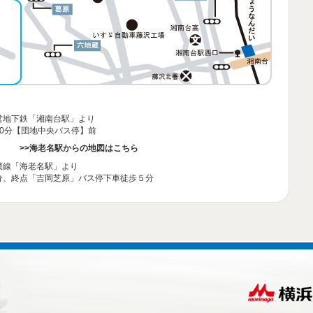
】
営地下鉄「湘南台駅」より
0分【団地中央バス停】前
>>海老名駅からの地図はこちら
】
模線「海老名駅」より
分、終点「吉岡芝原」バス停下車徒歩５分