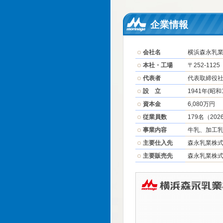
企業情報
会社名
横浜森永乳業株式
本社・工場
〒252-112
代表者
代表取締役
設 立
1941年(昭和
資本金
6,080万円
従業員数
179名（20
事業内容
牛乳、加工
主要仕入先
森永乳業株
主要販売先
森永乳業株