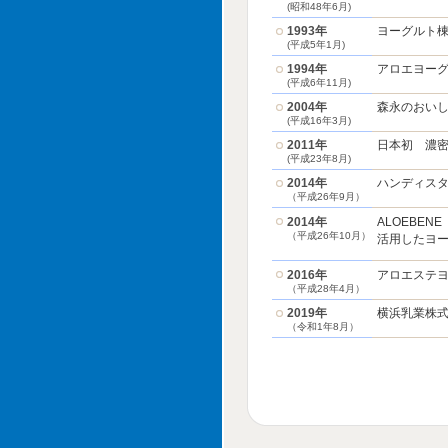
(昭和48年6月)
1993年
ヨーグルト
(平成5年1月)
1994年
アロエヨー
(平成6年11月)
2004年
森永のおい
(平成16年3月)
2011年
日本初 濃
(平成23年8月)
2014年
ハンディス
（平成26年9月）
2014年
ALOEBE
（平成26年10月）
活用したヨ
2016年
アロエステヨ
（平成28年4月）
2019年
横浜乳業株
（令和1年8月）