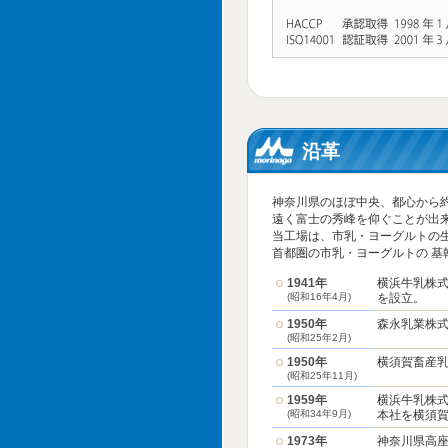
沿革
神奈川県のほぼ中央、都心から
遠く富士の秀峰を仰ぐことが出
当工場は、市乳・ヨーグルトの生
首都圏の市乳・ヨーグルトの 基
1941年
横浜牛乳株式
(昭和16年4月)
を設立。
1950年
森永乳業株
(昭和25年2月)
1950年
横須賀畜産
(昭和25年11月)
1959年
横浜牛乳株
(昭和34年9月)
本社を横須
1973年
神奈川県高