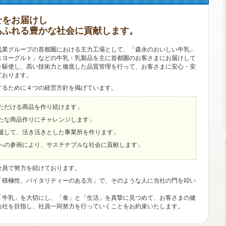
せをお届けし
あふれる豊かな社会に貢献します。
乳業グループの首都圏における主力工場として、「森永のおいしい牛乳」
スヨーグルト」などの牛乳・乳製品を主に首都圏のお客さまにお届けして
を駆使し、高い技術力と徹底した品質管理を行って、お客さまに安心・安
ております。
するために４つの経営方針を掲げています。
ただける商品を作り続けます」
たな商品作りにチャレンジします」
援して、活き活きとした事業所を作ります」
への参画により、サステナブルな社会に貢献します」
全員で努力を続けております。
「積極性、バイタリティーのある方」で、そのような人に当社の門を叩い
「牛乳」を大切にし、「食」と「生活」を真摯に見つめて、お客さまの健
会社を目指し、社員一同努力を行っていくことをお約束いたします。