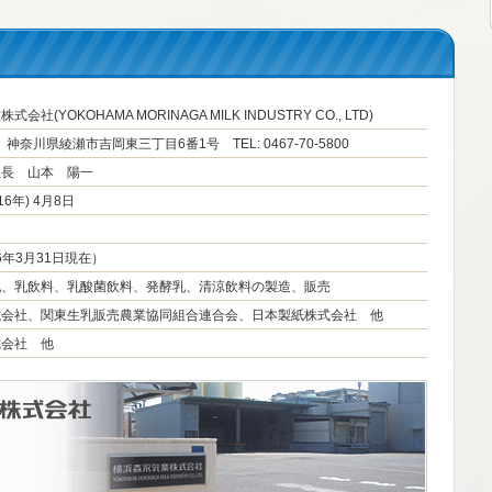
会社(YOKOHAMA MORINAGA MILK INDUSTRY CO., LTD)
5 神奈川県綾瀬市吉岡東三丁目6番1号 TEL: 0467-70-5800
社長 山本 陽一
16年) 4月8日
26年3月31日現在）
乳、乳飲料、乳酸菌飲料、発酵乳、清涼飲料の製造、販売
式会社、関東生乳販売農業協同組合連合会、日本製紙株式会社 他
式会社 他