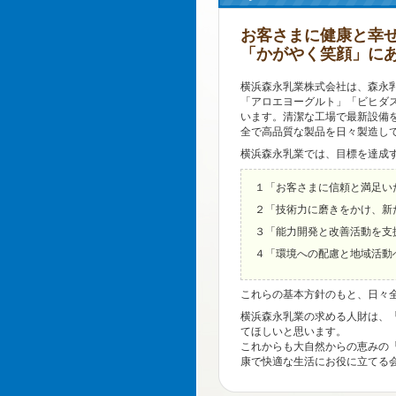
お客さまに健康と幸
「かがやく笑顔」に
横浜森永乳業株式会社は、森永
「アロエヨーグルト」「ビヒダ
います。清潔な工場で最新設備
全で高品質な製品を日々製造し
横浜森永乳業では、目標を達成
１「お客さまに信頼と満足い
２「技術力に磨きをかけ、新
３「能力開発と改善活動を支
４「環境への配慮と地域活動
これらの基本方針のもと、日々
横浜森永乳業の求める人財は、
てほしいと思います。
これからも大自然からの恵みの
康で快適な生活にお役に立てる