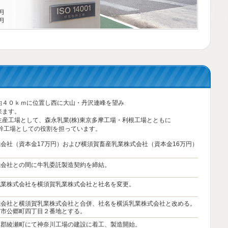
約４０ｋｍに位置し西に大山・丹沢連峰を望み
来ます。
産工場として、森永乳業(株)東京多摩工場・利根工場とともに
幹工場としての役割を担っています。
会社（資本金17万円）および横須賀畜産乳業株式会社（資本金16万円）
式会社との間に牛乳委託製造契約を締結。
乳業株式会社を横須賀乳業株式会社と社名を変更。
式会社と横須賀乳業株式会社と合併、社名を横浜乳業株式会社と改める。
賀市公郷町四丁目２番地とする。
座郡綾瀬町にて神奈川工場の建設に着工、製造開始。